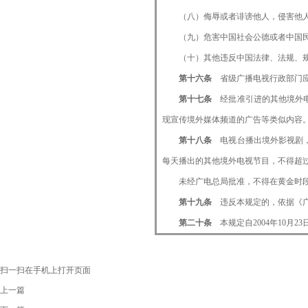
（八）侮辱或者诽谤他人，侵害他人
（九）危害中国社会公德或者中国民
（十）其他违反中国法律、法规、规
第十六条
省级广播电视行政部门
第十七条
经批准引进的其他境外
现宣传境外媒体频道的广告等类似内容
第十八条
电视台播出境外影视剧
每天播出的其他境外电视节目，不得超
未经广电总局批准，不得在黄金时段（1
第十九条
违反本规定的，依据《
第二十条
本规定自2004年10
扫一扫在手机上打开页面
上一篇