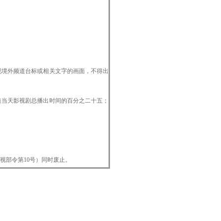
现境外频道台标或相关文字的画面，不得出
道当天影视剧总播出时间的百分之二十五；
视部令第10号）同时废止。