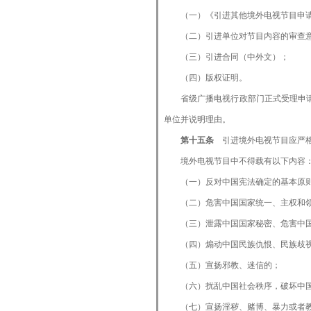
（一）《引进其他境外电视节目申请表
（二）引进单位对节目内容的审查
（三）引进合同（中外文）；
（四）版权证明。
省级广播电视行政部门正式受理申请后
单位并说明理由。
第十五条
引进境外电视节目应严格
境外电视节目中不得载有以下内容
（一）反对中国宪法确定的基本原
（二）危害中国国家统一、主权和领
（三）泄露中国国家秘密、危害中国
（四）煽动中国民族仇恨、民族歧视
（五）宣扬邪教、迷信的；
（六）扰乱中国社会秩序，破坏中国
（七）宣扬淫秽、赌博、暴力或者教