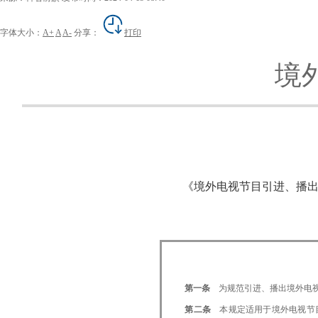
字体大小：
A+
A
A-
分享：
打印
境
《境外电视节目引进、播出管
局
第一条
为规范引进、播出境外电
第二条
本规定适用于境外电视节