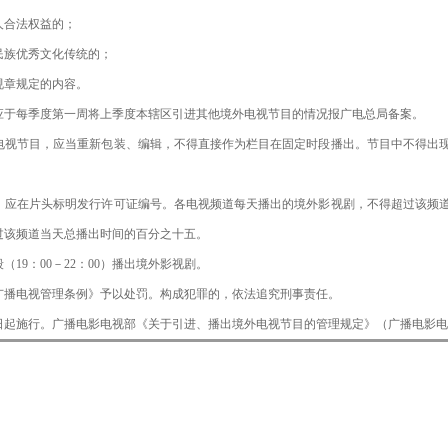
合法权益的；
族优秀文化传统的；
章规定的内容。
应于每季度第一周将上季度本辖区引进其他境外电视节目的情况报广电总局备案。
电视节目，应当重新包装、编辑，不得直接作为栏目在固定时段播出。节目中不得出
。
，应在片头标明发行许可证编号。各电视频道每天播出的境外影视剧，不得超过该频
过该频道当天总播出时间的百分之十五。
9：00－22：00）播出境外影视剧。
广播电视管理条例》予以处罚。构成犯罪的，依法追究刑事责任。
月23日起施行。广播电影电视部《关于引进、播出境外电视节目的管理规定》（广播电影电