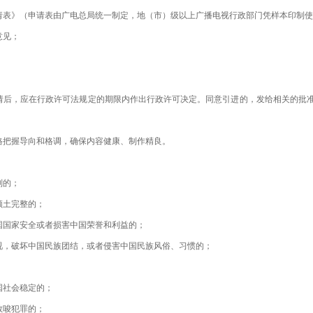
》（申请表由广电总局统一制定，地（市）级以上广播电视行政部门凭样本印制使
意见；
，应在行政许可法规定的期限内作出行政许可决定。同意引进的，发给相关的批准
把握导向和格调，确保内容健康、制作精良。
：
则的；
土完整的；
国家安全或者损害中国荣誉和利益的；
，破坏中国民族团结，或者侵害中国民族风俗、习惯的；
社会稳定的；
唆犯罪的；