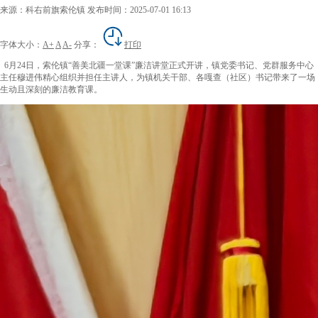
来源：科右前旗索伦镇
发布时间：2025-07-01 16:13
字体大小：
A+
A
A-
分享：
打印
6月24日，索伦镇“善美北疆一堂课”廉洁讲堂正式开讲，镇党委书记、党群服务中心
主任穆进伟精心组织并担任主讲人，为镇机关干部、各嘎查（社区）书记带来了一场
生动且深刻的廉洁教育课。