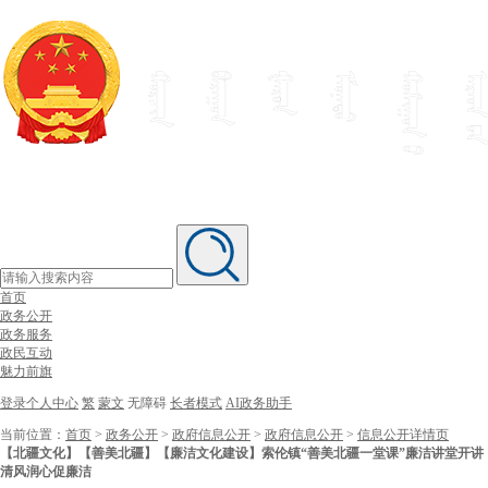
首页
政务公开
政务服务
政民互动
魅力前旗
登录个人中心
繁
蒙文
无障碍
长者模式
AI政务助手
当前位置：
首页
>
政务公开
>
政府信息公开
>
政府信息公开
>
信息公开详情页
【北疆文化】【善美北疆】【廉洁文化建设】索伦镇“善美北疆一堂课”廉洁讲堂开讲
清风润心促廉洁