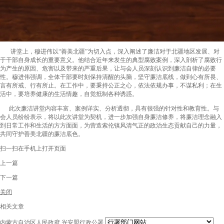
讲堂上，穆进伟以“善美北疆”为切入点，深入阐述了廉洁对于北疆地区发展、对
于干部自身成长的重要意义。他结合近年来发生的典型腐败案例，深入剖析了腐败行
为产生的原因、危害以及带来的严重后果，让与会人员深刻认识到廉洁自律的必要
性。穆进伟强调，全体干部要时刻保持清醒的头脑，坚守廉洁底线，做到心有所畏、
言有所戒、行有所止。在工作中，要秉持公正之心，依法依规办事，不谋私利；在生
活中，要培养健康的生活情趣，自觉抵制各种诱惑。
此次廉洁讲堂内容丰富、案例详实、分析透彻，具有很强的针对性和教育性。与
会人员纷纷表示，将以此次讲堂为契机，进一步加强自身廉洁修养，将廉洁理念融入
到日常工作和生活的方方面面，为营造索伦镇风清气正的政治生态贡献自己的力量，
共同守护善美北疆的廉洁底色。
扫一扫在手机上打开页面
上一篇
下一篇
关闭
相关文章
内蒙古自治区人民政府
兴安盟行政公署