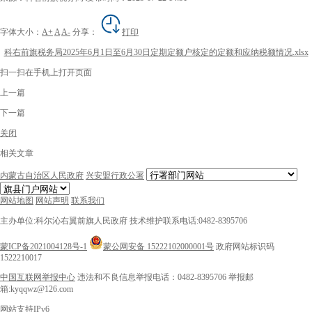
字体大小：
A+
A
A-
分享：
打印
科右前旗税务局2025年6月1日至6月30日定期定额户核定的定额和应纳税额情况.xlsx
扫一扫在手机上打开页面
上一篇
下一篇
关闭
相关文章
内蒙古自治区人民政府
兴安盟行政公署
网站地图
网站声明
联系我们
主办单位:科尔沁右翼前旗人民政府
技术维护联系电话:0482-8395706
蒙ICP备2021004128号-1
蒙公网安备 15222102000001号
政府网站标识码
1522210017
中国互联网举报中心
违法和不良信息举报电话：0482-8395706
举报邮
箱:kyqqwz@126.com
网站支持IPv6