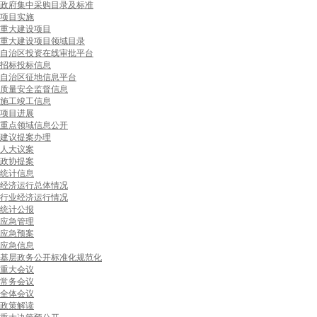
政府集中采购目录及标准
项目实施
重大建设项目
重大建设项目领域目录
自治区投资在线审批平台
招标投标信息
自治区征地信息平台
质量安全监督信息
施工竣工信息
项目进展
重点领域信息公开
建议提案办理
人大议案
政协提案
统计信息
经济运行总体情况
行业经济运行情况
统计公报
应急管理
应急预案
应急信息
基层政务公开标准化规范化
重大会议
常务会议
全体会议
政策解读