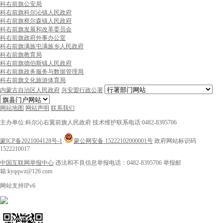
科右前旗公安局
科右前旗科尔沁镇人民政府
科右前旗察尔森镇人民政府
科右前旗发展和改革委员会
科右前旗政府外事办公室
科右前旗满族屯满族乡人民政府
科右前旗教育局
科右前旗德伯斯镇人民政府
科右前旗政务服务与数据管理局
科右前旗文化旅游体育局
内蒙古自治区人民政府
兴安盟行政公署
网站地图
网站声明
联系我们
主办单位:科尔沁右翼前旗人民政府
技术维护联系电话:0482-8395706
蒙ICP备2021004128号-1
蒙公网安备 15222102000001号
政府网站标识码
1522210017
中国互联网举报中心
违法和不良信息举报电话：0482-8395706
举报邮
箱:kyqqwz@126.com
网站支持IPv6