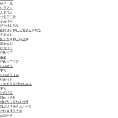
机构职能
领导之窗
人事信息
公务员招录
录用结果
规划计划信息
国民经济和社会发展五年规划
专项规划
国土空间和区域规划
历史规划
权责清单
行政许可
事项
行政许可决定
行政处罚
事项
行政处罚决定
行政强制
其他对外管理服务事项
事项
办理结果
财政预决算
财政预决算标准目录
自治区预决算公开平台
行政事业性收费
政府采购