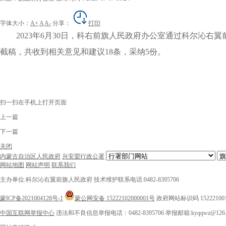
字体大小：
A+
A
A-
分享：
打印
2023年6月30日，科右前旗人民政府办公室通过科尔沁右翼前
截稿，共收到相关意见和建议18条，采纳5份。
扫一扫在手机上打开页面
上一篇
下一篇
关闭
内蒙古自治区人民政府
兴安盟行政公署
网站地图
网站声明
联系我们
主办单位:科尔沁右翼前旗人民政府
技术维护联系电话:0482-8395706
蒙ICP备2021004128号-1
蒙公网安备 15222102000001号
政府网站标识码 15222100
中国互联网举报中心
违法和不良信息举报电话：0482-8395706
举报邮箱:kyqqwz@126.