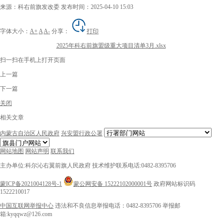
来源：科右前旗发改委
发布时间：2025-04-10 15:03
字体大小：
A+
A
A-
分享：
打印
2025年科右前旗盟级重大项目清单3月.xlsx
扫一扫在手机上打开页面
上一篇
下一篇
关闭
相关文章
内蒙古自治区人民政府
兴安盟行政公署
网站地图
网站声明
联系我们
主办单位:科尔沁右翼前旗人民政府
技术维护联系电话:0482-8395706
蒙ICP备2021004128号-1
蒙公网安备 15222102000001号
政府网站标识码
1522210017
中国互联网举报中心
违法和不良信息举报电话：0482-8395706
举报邮
箱:kyqqwz@126.com