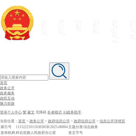
首页
政务公开
政务服务
政民互动
魅力前旗
登录个人中心
繁
蒙文
无障碍
长者模式
AI政务助手
当前位置：
首页
>
政务公开
>
政府信息公开
>
政府信息公开
>
信息公开详情页
索引号
11152221011636581R/2025-00004
主题分类
综合政务
发布机构
科右前旗人民政府办公室
发文字号