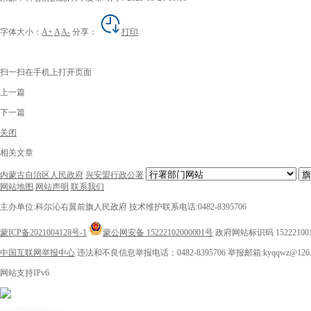
字体大小：
A+
A
A-
分享：
打印
扫一扫在手机上打开页面
上一篇
下一篇
关闭
相关文章
内蒙古自治区人民政府
兴安盟行政公署
网站地图
网站声明
联系我们
主办单位:科尔沁右翼前旗人民政府
技术维护联系电话:0482-8395706
蒙ICP备2021004128号-1
蒙公网安备 15222102000001号
政府网站标识码 15222100
中国互联网举报中心
违法和不良信息举报电话：0482-8395706
举报邮箱:kyqqwz@126.
网站支持IPv6