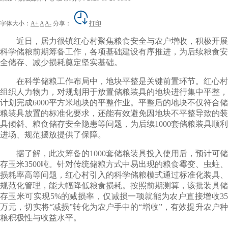
字体大小：
A+
A
A-
分享：
打印
近日，居力很镇红心村聚焦粮食安全与农户增收，积极开展
科学储粮前期筹备工作，各项基础建设有序推进，为后续粮食安
全储存、减少损耗奠定坚实基础。
在科学储粮工作布局中，地块平整是关键前置环节。红心村
组织人力物力，对规划用于放置储粮装具的地块进行集中平整，
计划完成6000平方米地块的平整作业。平整后的地块不仅符合储
粮装具放置的标准化要求，还能有效避免因地块不平整导致的装
具倾斜、粮食储存安全隐患等问题，为后续1000套储粮装具顺利
进场、规范摆放提供了保障。
据了解，此次筹备的1000套储粮装具投入使用后，预计可储
存玉米3500吨。针对传统储粮方式中易出现的粮食霉变、虫蛀、
损耗率高等问题，红心村引入的科学储粮模式通过标准化装具、
规范化管理，能大幅降低粮食损耗。按照前期测算，该批装具储
存玉米可实现5%的减损率，仅减损一项就能为农户直接增收35
万元，切实将“减损”转化为农户手中的“增收”，有效提升农户种
粮积极性与收益水平。