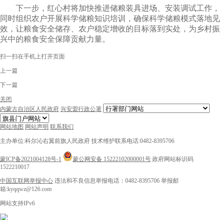
下一步，红心村将加快推进储粮装具进场、安装调试工作，
同时组织农户开展科学储粮知识培训，确保科学储粮模式落地见
效，让粮食安全储存、农户稳定增收的目标落到实处，为乡村振
兴中的粮食安全保障贡献力量。
扫一扫在手机上打开页面
上一篇
下一篇
关闭
内蒙古自治区人民政府
兴安盟行政公署
网站地图
网站声明
联系我们
主办单位:科尔沁右翼前旗人民政府
技术维护联系电话:0482-8395706
蒙ICP备2021004128号-1
蒙公网安备 15222102000001号
政府网站标识码
1522210017
中国互联网举报中心
违法和不良信息举报电话：0482-8395706
举报邮
箱:kyqqwz@126.com
网站支持IPv6