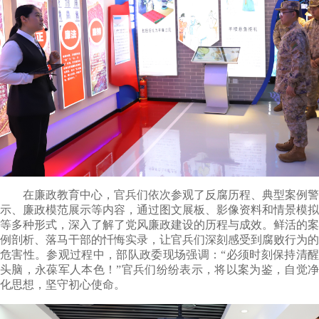
在廉政教育中心，官兵们依次参观了反腐历程、典型案例警
示、廉政模范展示等
内容
，通过图文展板、影像资料和情景模拟
等多种形式，深入了解了党风廉政建设的历程与成效。鲜活的案
例剖析、落马干部的忏悔实录，让官兵们深刻感受到腐败行为的
危害性。参观过程中，部队政委现场强调：“必须时刻保持清醒
头脑，永葆军人本色！”官兵们纷纷表示，将以案为鉴，自觉净
化思想，坚守初心使命。