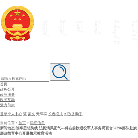
首页
政务公开
政务服务
政民互动
魅力前旗
登录个人中心
繁
蒙文
无障碍
长者模式
AI政务助手
当前位置：
首页
>
详细信息
新闻动态|筑牢思想防线 弘扬清风正气---科右前旗退役军人事务局联合32396部队赴旗
廉政教育中心开展警示教育活动