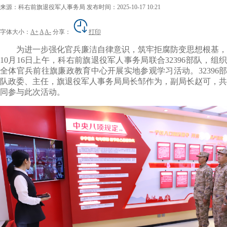
来源：科右前旗退役军人事务局
发布时间：2025-10-17 10:21
字体大小：
A+
A
A-
分享：
打印
为进一步强化官兵廉洁自律意识，筑牢拒腐防变思想根基，
10月16日上午
，科右前旗退役军人事务局
联合32396
部队
，
组
全体官兵前往旗廉政教育中心开展实地参观学习活动。
32396
队政委
、
主任，
旗退役军人事务局局长
邹作为，
副局长
赵可，
共
同参与此次活动。