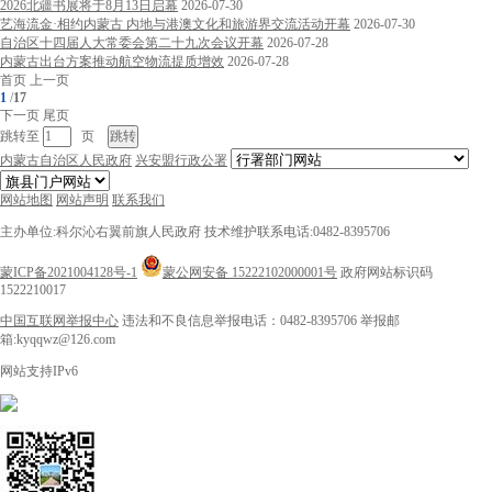
2026北疆书展将于8月13日启幕
2026-07-30
艺海流金·相约内蒙古 内地与港澳文化和旅游界交流活动开幕
2026-07-30
自治区十四届人大常委会第二十九次会议开幕
2026-07-28
内蒙古出台方案推动航空物流提质增效
2026-07-28
首页
上一页
1
/
17
下一页
尾页
跳转至
页
内蒙古自治区人民政府
兴安盟行政公署
网站地图
网站声明
联系我们
主办单位:科尔沁右翼前旗人民政府
技术维护联系电话:0482-8395706
蒙ICP备2021004128号-1
蒙公网安备 15222102000001号
政府网站标识码
1522210017
中国互联网举报中心
违法和不良信息举报电话：0482-8395706
举报邮
箱:kyqqwz@126.com
网站支持IPv6