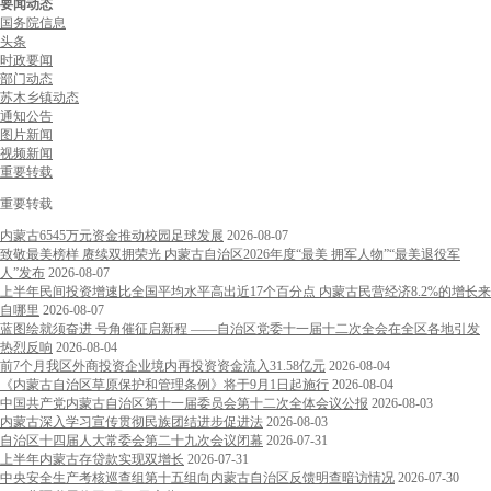
要闻动态
国务院信息
头条
时政要闻
部门动态
苏木乡镇动态
通知公告
图片新闻
视频新闻
重要转载
重要转载
内蒙古6545万元资金推动校园足球发展
2026-08-07
致敬最美榜样 赓续双拥荣光 内蒙古自治区2026年度“最美 拥军人物”“最美退役军
人”发布
2026-08-07
上半年民间投资增速比全国平均水平高出近17个百分点 内蒙古民营经济8.2%的增长来
自哪里
2026-08-07
蓝图绘就须奋进 号角催征启新程 ——自治区党委十一届十二次全会在全区各地引发
热烈反响
2026-08-04
前7个月我区外商投资企业境内再投资资金流入31.58亿元
2026-08-04
《内蒙古自治区草原保护和管理条例》将于9月1日起施行
2026-08-04
中国共产党内蒙古自治区第十一届委员会第十二次全体会议公报
2026-08-03
内蒙古深入学习宣传贯彻民族团结进步促进法
2026-08-03
自治区十四届人大常委会第二十九次会议闭幕
2026-07-31
上半年内蒙古存贷款实现双增长
2026-07-31
中央安全生产考核巡查组第十五组向内蒙古自治区反馈明查暗访情况
2026-07-30