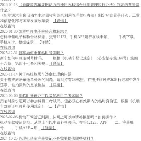
2026-02-13
《新能源汽车废旧动力电池回收和综合利用管理暂行办法》制定的背景是
什么？
《新能源汽车废旧动力电池回收和综合利用管理暂行办法》制定的背景是什么。工业
和信息化部与国家发展改革委...
【详情】
在线咨询
2026-01-30
怎样申领电子检验合格标志？
怎样申领电子检验合格标志。交管12123。手机APP进行在线申领。 手机下载。
手机APP。根据提示...
【详情】
在线咨询
2025-12-31
新车如何申领临时号牌吗？
新车如何申领临时号牌吗。 根据《机动车登记规定》（公安部令第164号）第四
十六条、第四十七条相关规...
【详情】
在线咨询
2025-11-14
关于拖挂旅居车违章处理的问题
关于拖挂旅居车违章处理的问题。请问持有C6驾照。在拖挂旅居挂车出行过程中发生
违章。被拍摄到的是被拖挂...
【详情】
在线咨询
2025-05-06
用临时身份证可以参加科目二考试吗？
用临时身份证可以参加科目二考试吗。但必须在有效期内的临时身份证。根据《机动
车驾驶证申领和使用规定》（...
【详情】
在线咨询
2025-02-06
机动车驾驶证到期，从网上可以申请补换领吗？如何操作？
机动车驾驶证到期。从网上可以申请补换领吗。交管12123。APP 二、注册账
号 。手机APP→用...
【详情】
在线咨询
2024-10-25
办理机动车注册登记业务需要提供哪些材料？