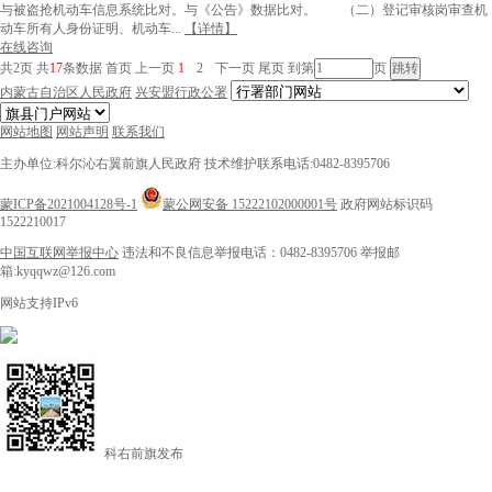
与被盗抢机动车信息系统比对。与《公告》数据比对。 （二）登记审核岗审查机
动车所有人身份证明、机动车...
【详情】
在线咨询
共2页
共
17
条数据
首页
上一页
1
2
下一页
尾页
到第
页
内蒙古自治区人民政府
兴安盟行政公署
网站地图
网站声明
联系我们
主办单位:科尔沁右翼前旗人民政府
技术维护联系电话:0482-8395706
蒙ICP备2021004128号-1
蒙公网安备 15222102000001号
政府网站标识码
1522210017
中国互联网举报中心
违法和不良信息举报电话：0482-8395706
举报邮
箱:kyqqwz@126.com
网站支持IPv6
科右前旗发布