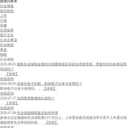
政策问答库
社会保险
就业创业
上学
户籍
车辆
生育收养
医疗卫生
公共企事业
社会救助
养老
纳税
社会保险
2026-08-05
领取失业保险金期间出现重新就业等依法停发情形，需要向经办机构说明
情况吗？
。
【详情】
在线咨询
2026-08-05
实体社保卡到期，影响电子社保卡使用吗？
影响电子社保卡使用吗。 。
【详情】
在线咨询
2026-07-17
试用期需要缴纳社保吗？
。
【详情】
在线咨询
2026-07-08
失业保险稳岗返还如何申请
参保企业足额缴纳失业保险费12个月以上。上年度未裁员或裁员率不高于上年度全国
城镇调查失业率控制目标。...
【详情】
在线咨询