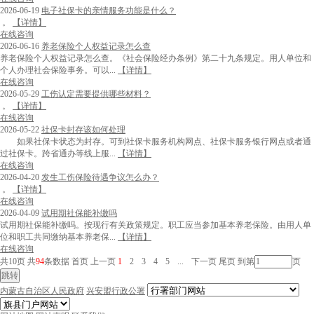
2026-06-19
电子社保卡的亲情服务功能是什么？
。
【详情】
在线咨询
2026-06-16
养老保险个人权益记录怎么查
养老保险个人权益记录怎么查。《社会保险经办条例》第二十九条规定。用人单位和
个人办理社会保险事务。可以...
【详情】
在线咨询
2026-05-29
工伤认定需要提供哪些材料？
。
【详情】
在线咨询
2026-05-22
社保卡封存该如何处理
如果社保卡状态为封存。可到社保卡服务机构网点、社保卡服务银行网点或者通
过社保卡。跨省通办等线上服...
【详情】
在线咨询
2026-04-20
发生工伤保险待遇争议怎么办？
。
【详情】
在线咨询
2026-04-09
试用期社保能补缴吗
试用期社保能补缴吗。按现行有关政策规定。职工应当参加基本养老保险。由用人单
位和职工共同缴纳基本养老保...
【详情】
在线咨询
共10页
共
94
条数据
首页
上一页
1
2
3
4
5
...
下一页
尾页
到第
页
内蒙古自治区人民政府
兴安盟行政公署